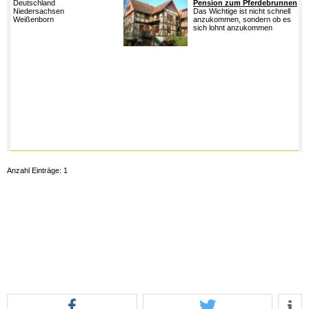
Deutschland
Pension zum Pferdebrunnen
F
Niedersachsen
Das Wichtige ist nicht schnell
N
Weißenborn
anzukommen, sondern ob es
G
sich lohnt anzukommen
G
u
b
d
W
K
R
h
H
S
v
V
D
a
E
Anzahl Einträge: 1