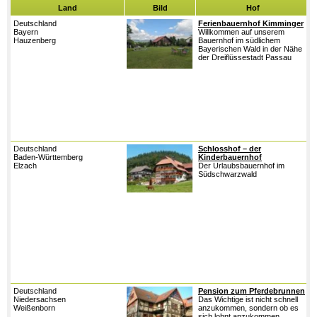
Land
Bild
Hof
Deutschland
Ferienbauernhof Kimminger
W
Bayern
Willkommen auf unserem
a
Hauzenberg
Bauernhof im südlichem
B
Bayerischen Wald in der Nähe
s
der Dreiflüssestadt Passau
B
N
D
P
h
E
u
F
K
E
Deutschland
Schlosshof – der
B
Baden-Württemberg
Kinderbauernhof
F
Elzach
Der Urlaubsbauernhof im
h
Südschwarzwald
E
W
v
h
u
M
A
P
M
G
S
K
u
Deutschland
Pension zum Pferdebrunnen
F
Niedersachsen
Das Wichtige ist nicht schnell
N
Weißenborn
anzukommen, sondern ob es
G
sich lohnt anzukommen
G