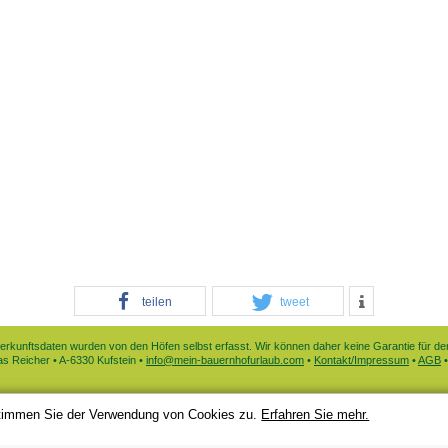
teilen
tweet
nterkunftsdaten wurden von den Höfen selbst erfasst. Wir können daher keine Garantie für d
 Reicher • A-6330 Kufstein •
info@mein-bauernhofurlaub.com
•
Kontakt/Impressum
•
AGB
 stimmen Sie der Verwendung von Cookies zu.
Erfahren Sie mehr.