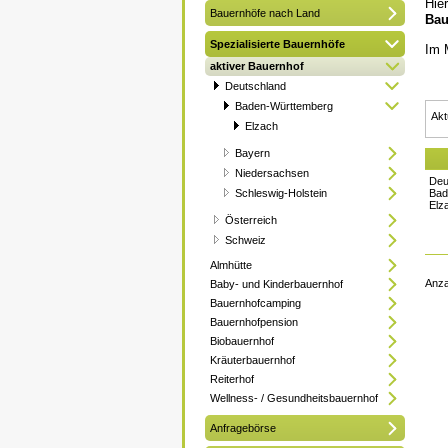
Hie
Bauernhöfe nach Land
Bau
Spezialisierte Bauernhöfe
Im 
aktiver Bauernhof
Deutschland
Baden-Württemberg
Akt
Elzach
Bayern
Niedersachsen
Deu
Schleswig-Holstein
Bad
Elz
Österreich
Schweiz
Almhütte
Anza
Baby- und Kinderbauernhof
Bauernhofcamping
Bauernhofpension
Biobauernhof
Kräuterbauernhof
Reiterhof
Wellness- / Gesundheitsbauernhof
Anfragebörse