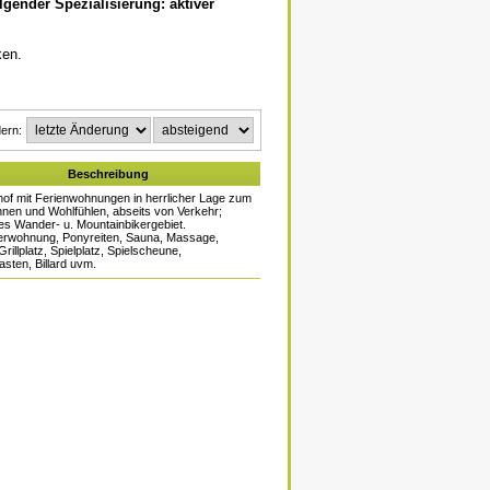
gender Spezialisierung: aktiver
ken.
dern:
Beschreibung
of mit Ferienwohnungen in herrlicher Lage zum
nen und Wohlfühlen, abseits von Verkehr;
hes Wander- u. Mountainbikergebiet.
kerwohnung, Ponyreiten, Sauna, Massage,
rillplatz, Spielplatz, Spielscheune,
asten, Billard uvm.