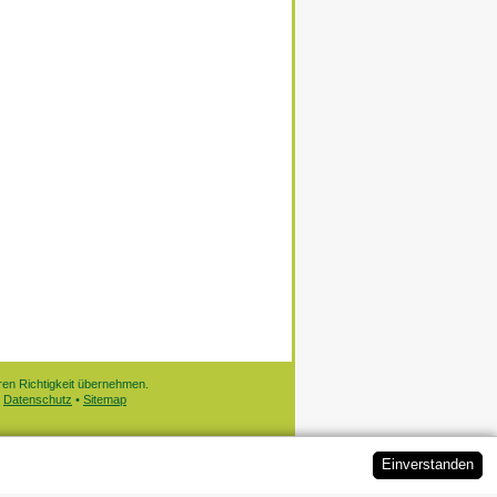
eren Richtigkeit übernehmen.
•
Datenschutz
•
Sitemap
Ein­ver­standen