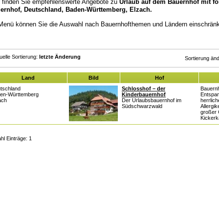
r finden Sie empfehlenswerte Angebote zu
Urlaub auf dem Bauernhof mit fol
ernhof, Deutschland, Baden-Württemberg, Elzach.
Menü können Sie die Auswahl nach Bauernhofthemen und Ländern einschrän
uelle Sortierung:
letzte Änderung
Sortierung än
Land
Bild
Hof
tschland
Schlosshof – der
Bauernh
en-Württemberg
Kinderbauernhof
Entspan
ach
Der Urlaubsbauernhof im
herrlic
Südschwarzwald
Allergi
großer G
Kickerk
hl Einträge: 1