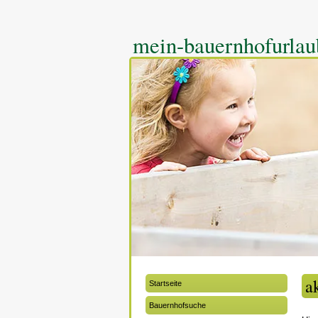
mein-bauernhofurla
a
Startseite
Bauernhofsuche