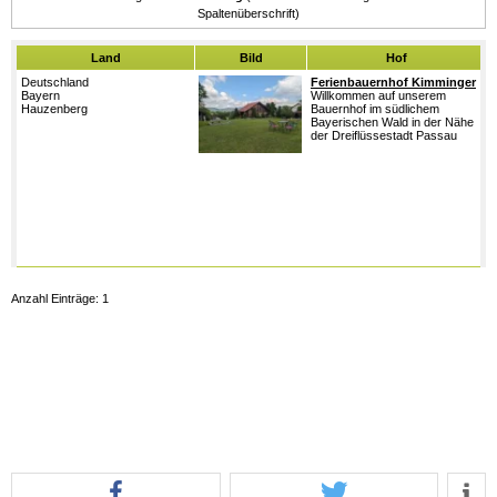
Land
Bild
Hof
Deutschland
Ferienbauernhof Kimminger
W
Bayern
Willkommen auf unserem
a
Hauzenberg
Bauernhof im südlichem
B
Bayerischen Wald in der Nähe
s
der Dreiflüssestadt Passau
B
N
D
P
h
E
u
F
K
E
Anzahl Einträge: 1