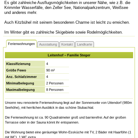
Es gibt zahlreiche Ausflugsmöglichkeiten in unserer Nähe, wie z.B. die
Krimmler Wasserfälle, den Zeller See, Nationalparkzentrum, Weißsee
und anderes mehr.
Auch Kitzbühel mit seinem besonderen Charme ist leicht zu erreichen.
Im Winter gibt es zahlreiche Skigebiete sowie Rodelmöglichkeiten.
Ferienwohnungen
Ausstattung
Kontakt
Landkarte
Leitenhof – Familie Steger
Klassifizierung
4
Größe Fewo
90 m²
Anz. Schlafzimmer
4
Minimalbelegung
2 Personen
Maximalbelegung
8 Personen
Unsere neu renovierte Ferienwohnung liegt auf der Sonnenseite von Uttendorf (980m
Seehöhe), mit herrlichen Ausblick in das schöne Stubachtal.
Die Ferienwohnung ist ca. 90 Quadratmeter groß und barrierefrei. Auf der großen
Terrasse oder in der Sauna könnt ihr entspannen.
Die Wohnung bietet eine geräumige Wohn-Essküche mit TV, 2 Bäder mit Haarföhn (1
mit WC), 1 WC extra.